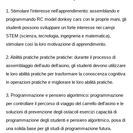
1. Stimolare l'interesse nell'apprendimento: assemblando e
programmando RC model donkey cars con le proprie mani, gli
studenti possono sviluppare un forte interesse nei campi
STEM (scienza, tecnologia, ingegneria e matematica),
stimolare così la loro motivazione di apprendimento.
2. Abilità pratiche pratiche pratiche: durante il processo di
assemblaggio dell'auto dell'asino, gli studenti devono utilizzare
le loro abilità pratiche per trasformare la conoscenza cognitiva
in operazioni pratiche e migliorare le loro abilità pratiche.
3. Programmazione e pensiero algoritmico: programmazione
per controllare il percorso di viaggio del carrello dell'asino e le
soluzioni di prevenzione degli ostacoli esercizi capacità di
programmazione degli studenti e pensiero algoritmico, posa di
una solida base per gli studi di programmazione futura.