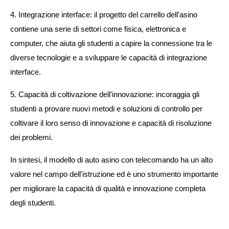
4. Integrazione interface: il progetto del carrello dell'asino
contiene una serie di settori come fisica, elettronica e
computer, che aiuta gli studenti a capire la connessione tra le
diverse tecnologie e a sviluppare le capacità di integrazione
interface.
5. Capacità di coltivazione dell'innovazione: incoraggia gli
studenti a provare nuovi metodi e soluzioni di controllo per
coltivare il loro senso di innovazione e capacità di risoluzione
dei problemi.
In sintesi, il modello di auto asino con telecomando ha un alto
valore nel campo dell'istruzione ed è uno strumento importante
per migliorare la capacità di qualità e innovazione completa
degli studenti.