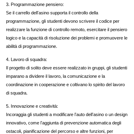
3. Programmazione pensiero:
Se il carrello dell'asino supporta il controllo della
programmazione, gli studenti devono scrivere il codice per
realizzare la funzione di controllo remoto, esercitare il pensiero
logico e la capacità di risoluzione dei problemi e promuovere le
abilità di programmazione.
4. Lavoro di squadra:
Il progetto di solito deve essere realizzato in gruppi, gli studenti
imparano a dividere il lavoro, la comunicazione e la
coordinazione in cooperazione e coltivano lo spirito del lavoro
di squadra.
5. Innovazione e creatività:
Incoraggia gli studenti a modificare l'auto dell'asino o un design
innovativo, come l'aggiunta di prevenzione automatica degli
ostacoli, pianificazione del percorso e altre funzioni, per