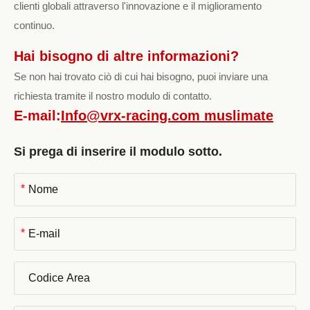
clienti globali attraverso l'innovazione e il miglioramento
continuo.
Hai bisogno di altre informazioni?
Se non hai trovato ciò di cui hai bisogno, puoi inviare una
richiesta tramite il nostro modulo di contatto.
E-mail:
Info@vrx-racing.com muslimate
Si prega di inserire il modulo sotto.
*
*