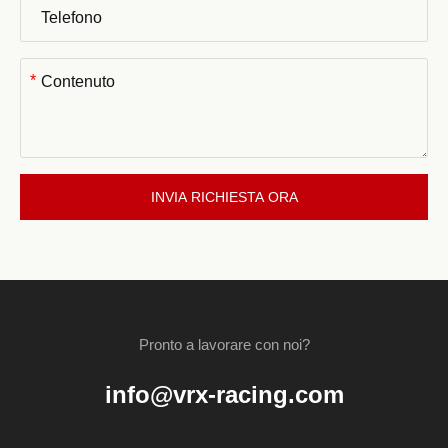
*
INVIA RICHIESTA ORA
Pronto a lavorare con noi?
info@vrx-racing.com