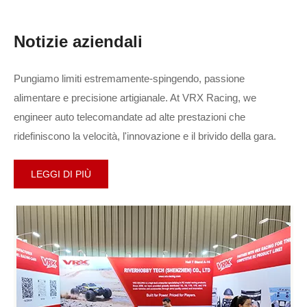
Notizie aziendali
VRX COBRA RH818 Unboxing: un'immersione
profonda nella boccola senza spazzole ad alta
Pungiamo limiti estremamente-spingendo, passione
velocità di VRX Racing Truggy
alimentare e precisione artigianale. At VRX Racing, we
engineer auto telecomandate ad alte prestazioni che
Vai direttamente dalla scatola al punto bash! Unisciti alla corsa
ridefiniscono la velocità, l'innovazione e il brivido della gara.
VRX per il unboxing ufficiale della fabbrica del COBRA RH818.
Ti daremo uno sguardo da insider al suo potente motore
LEGGI DI PIÙ
brushless 2000KV, upgr...
242 Viste 2026-01-09