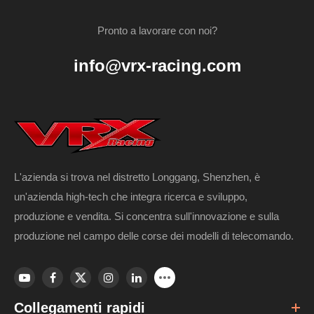
Pronto a lavorare con noi?
info@vrx-racing.com
L'azienda si trova nel distretto Longgang, Shenzhen, è
un'azienda high-tech che integra ricerca e sviluppo,
RH820 BLAST 2.0 Unboxing: un'immersione
produzione e vendita. Si concentra sull'innovazione e sulla
profonda nel camion Brushless Short Course
produzione nel campo delle corse dei modelli di telecomando.
4WD in scala 1/8 di VRX Racing
Guarda l'inscatolamento ufficiale del VRX BLAST 2.0 (RH820)!
Scopri la potenza senza spazzole in scala 1/8, 60A ESC e il
Collegamenti rapidi
telaio durevole 4WD in questo video di immersione profonda.