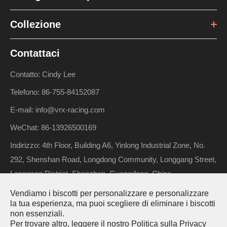
In questo video...
Collezione
224 Viste 2025-11-20
Contattaci
Contatto: Cindy Lee
Telefono: 86-755-84152087
E-mail: info@vrx-racing.com
WeChat: 86-13926500169
Indirizzo: 4th Floor, Building A6, Yinlong Industrial Zone, No.
292, Shenshan Road, Longdong Community, Longgang Street,
Longgang District, Shenzhen, Guangdong, China
VRX-2 (RH802) Nitro Buggy Unboxing:
Vendiamo i biscotti per personalizzare e personalizzare
un'immersione profonda nella potenza grezza
la tua esperienza, ma puoi scegliere di eliminare i biscotti
di 1/8 Scale Nitro Racing
non essenziali.
Diritto d'autore ©
Riverhobby Tech (Shenzhen) Co., Ltd.
Tutti i
Per trovare altro, leggere il nostro
Politica sulla Privacy