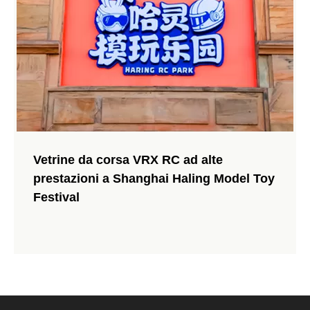
Vetrine da corsa VRX RC ad alte
VRX SMASH RH1066 Unboxing: un'immersione
prestazioni a Shanghai Haling Model Toy
profonda nel Monster Truck senza spazzole ad
Festival
alta velocità di VRX Racing
Guarda il VRX SMASH RH1066 in azione! Questo unboxing
ufficiale mostra la configurazione RTR senza spazzole, il telaio
in nylon resistente e i salti enormi. Guarda il video.
265 Viste 2025-11-10