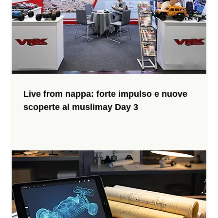
VRX Wyvern RH1026 Unboxing: un'immersione
profonda nell'auto da corsa senza spazzole ad
Live from nappa: forte impulso e nuove
alte prestazioni VRX
scoperte al muslimay Day 3
Esplora il VRX Wyvern (RH1026) nel nostro unboxing ufficiale.
Guarda i dettagli della tecnologia di questa scala 1/10, senza
spazzole ad alte prestazioni drift & touring car.
152 Viste 2025-10-14