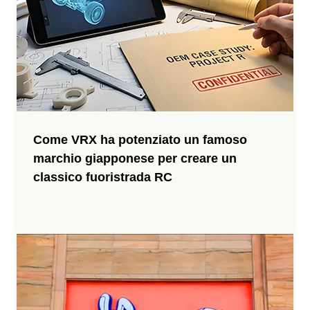
VRX ottano XL RH1045 Unboxing:
Come VRX ha potenziato un famoso
un'immersione profonda nel camion del
marchio giapponese per creare un
deserto senza spazzole ad alta velocità di VRX
classico fuoristrada RC
Racing
Guarda il VRX Racing unboxing ufficiale del RH1045 ottano
XL. Scopri la sua potenza senza spazzole, l'asse posteriore
solido e cosa rende questo 1/10 desert truck RTR.
245 Viste 2025-10-27