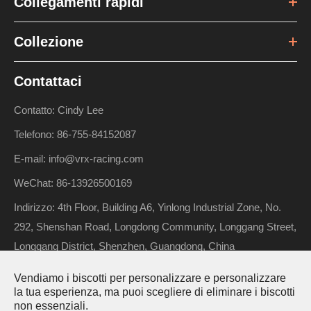
Collegamenti rapidi
Collezione
Contattaci
Contatto: Cindy Lee
Telefono: 86-755-84152087
E-mail: info@vrx-racing.com
WeChat: 86-13926500169
Indirizzo: 4th Floor, Building A6, Yinlong Industrial Zone, No.
292, Shenshan Road, Longdong Community, Longgang Street,
Longgang District, Shenzhen, Guangdong, China
Vendiamo i biscotti per personalizzare e personalizzare
la tua esperienza, ma puoi scegliere di eliminare i biscotti
Diritto d'autore ©
Riverhobby Tech (Shenzhen) Co., Ltd.
Tutti i
non essenziali.