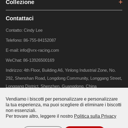
Collezione
Contattaci
Contatto: Cindy Lee
Telefono: 86-755-84152087
E-mail: info@vrx-racing.com
WeChat: 86-13926500169
Indirizzo: 4th Floor, Building A6, Yinlong Industrial Zone, No.
292, Shenshan Road, Longdong Community, Longgang Street,
Longgang District, Shenzhen, Guangdong, China
Vendiamo i biscotti per personalizzare e personalizzare
la tua esperienza, ma puoi scegliere di eliminare i biscotti
Diritto d'autore ©
Riverhobby Tech (Shenzhen) Co., Ltd.
Tutti i
non essenziali.
Per trovare altro, leggere il nostro
Politica sulla Privacy
diritti riservati.
Mappa del sito
Politica sulla Privacy