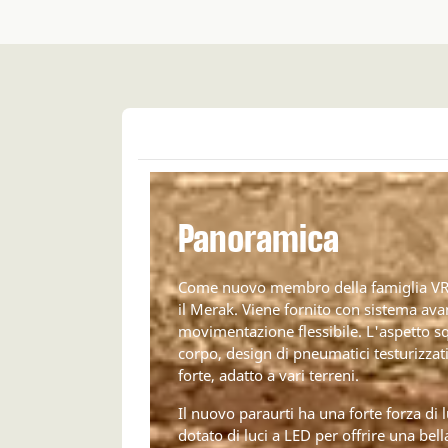
Panoramica
Come nuovo membro della famiglia VRX,
il Merak. Viene fornito con sistema av
movimentazione flessibile. L'aspetto s
corpo, design di pneumatici testurizzat
forte, adatto a vari terreni.
Il nuovo paraurti ha una forte forza di 
dotato di luci a LED per offrire una bell