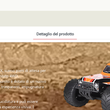
Dettaglio del prodotto
 siamo pieni di attesa per
anzato 4WD,
quisito è dotato di un nuovo
i trasparenti, impugnatura
lucidatura e può essere
a esperienza visiva. I