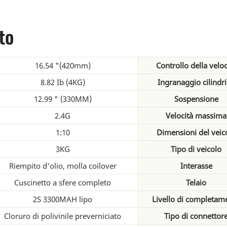
to
16.54 "(420mm)
Controllo della veloc
8.82 Ib (4KG)
Ingranaggio cilindr
12.99 " (330MM)
Sospensione
2.4G
Velocità massima
1:10
Dimensioni del veic
3KG
Tipo di veicolo
Riempito d'olio, molla coilover
Interasse
Cuscinetto a sfere completo
Telaio
2S 3300MAH lipo
Livello di completam
Cloruro di polivinile preverniciato
Tipo di connettor