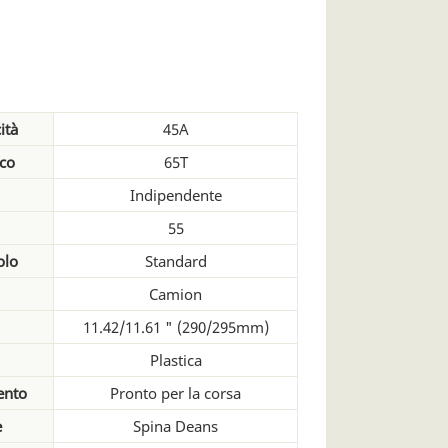
ità
45A
ico
65T
Indipendente
55
olo
Standard
Camion
11.42/11.61 " (290/295mm)
Plastica
ento
Pronto per la corsa
e
Spina Deans