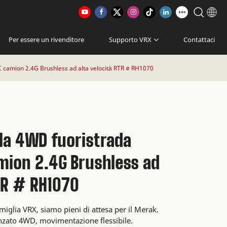
Per essere un rivenditore
Supporto VRX
Contattaci
C camion 2.4G Brushless ad alta velocità RTR # RH1070
la 4WD fuoristrada
amion 2.4G Brushless ad
RTR # RH1070
lia VRX, siamo pieni di attesa per il Merak.
nzato 4WD, movimentazione flessibile.