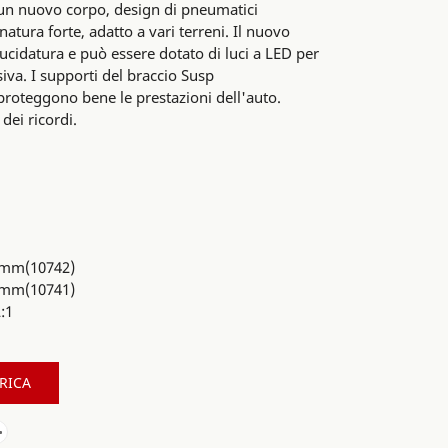
i un nuovo corpo, design di pneumatici
natura forte, adatto a vari terreni. Il nuovo
lucidatura e può essere dotato di luci a LED per
siva. I supporti del braccio Susp
proteggono bene le prestazioni dell'auto.
dei ricordi.
8mm(10742)
2mm(10741)
:1
RICA