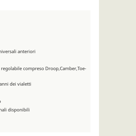
iversali anteriori
 regolabile compreso Droop,Camber,Toe-
anni dei vialetti
o
li disponibili