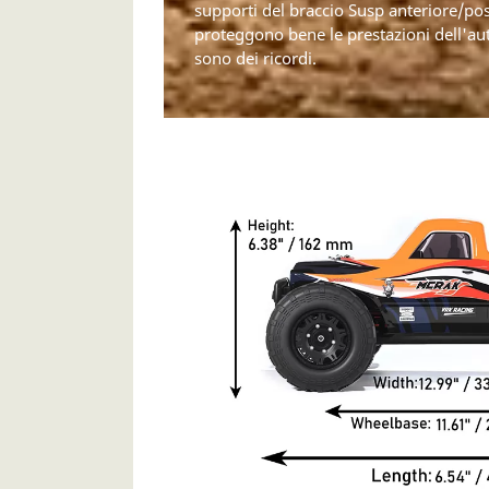
supporti del braccio Susp anteriore/pos
proteggono bene le prestazioni dell'au
sono dei ricordi.