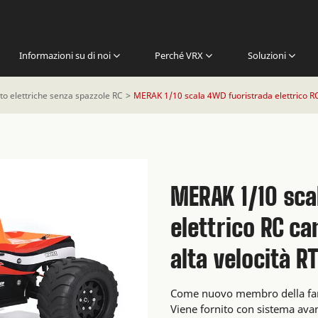
Informazioni su di noi
Perché VRX
Soluzioni
to elettriche senza spazzole RC
MERAK 1/10 scala 4WD fuoristrada elettrico R
MERAK 1/10 sca
elettrico RC c
alta velocità 
Come nuovo membro della famig
Viene fornito con sistema ava