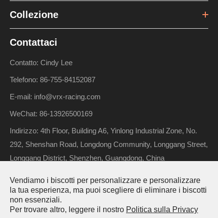
Collezione
Contattaci
Contatto: Cindy Lee
Telefono: 86-755-84152087
E-mail: info@vrx-racing.com
WeChat: 86-13926500169
Indirizzo: 4th Floor, Building A6, Yinlong Industrial Zone, No.
292, Shenshan Road, Longdong Community, Longgang Street,
Longgang District, Shenzhen, Guangdong, China
Vendiamo i biscotti per personalizzare e personalizzare
la tua esperienza, ma puoi scegliere di eliminare i biscotti
Diritto d'autore ©
Riverhobby Tech (Shenzhen) Co., Ltd.
Tutti i
non essenziali.
Per trovare altro, leggere il nostro
Politica sulla Privacy
diritti riservati.